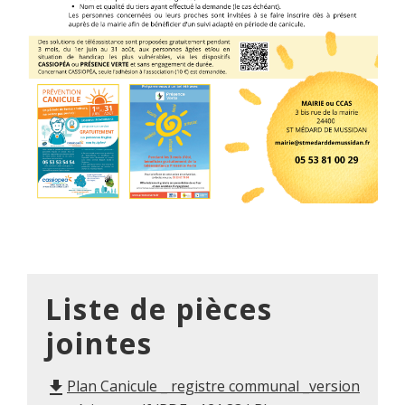
Liste de pièces
jointes
Plan Canicule _ registre communal _version
file_download