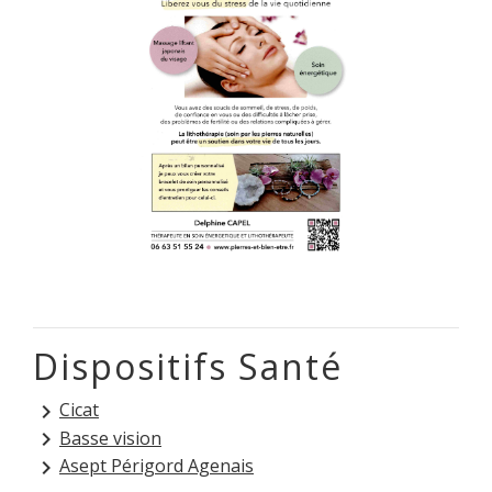
Dispositifs Santé
Cicat
keyboard_arrow_right
Basse vision
keyboard_arrow_right
Asept Périgord Agenais
keyboard_arrow_right