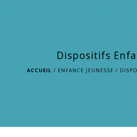
Dispositifs Enf
ACCUEIL
/
ENFANCE JEUNESSE
/
DISPO