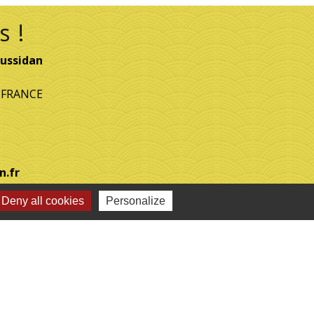
s !
ussidan
- FRANCE
n.fr
Deny all cookies
Personalize
-
Plan du site
-
Gestion des cookies
es Communes