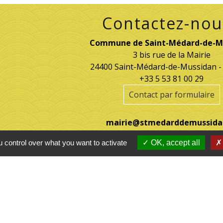
Contactez-nou
Commune de Saint-Médard-de-M
3 bis rue de la Mairie
24400 Saint-Médard-de-Mussidan 
+33 5 53 81 00 29
Contact par formulaire
mairie@stmedarddemussida
 control over what you want to activate
OK, accept all
tions légales
-
Politique de confidentialité
-
Accessibilité
Site créé en partenariat avec Réseau d