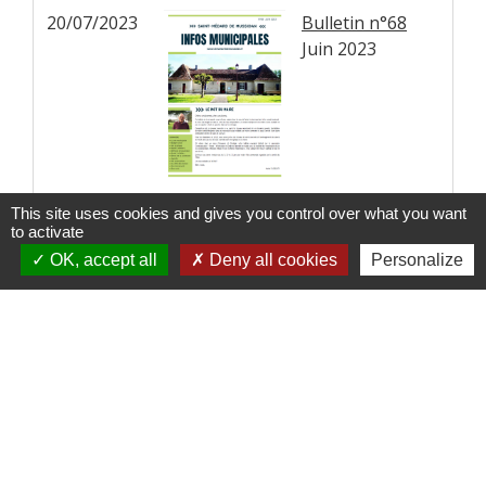
20/07/2023
Bulletin n°68
Juin 2023
This site uses cookies and gives you control over what you want
to activate
1
-2
OK, accept all
Deny all cookies
Personalize
Contactez-nous !
Commune de Saint-Médard-de-Mussidan
3 bis rue de la Mairie
24400 Saint-Médard-de-Mussidan - FRANCE