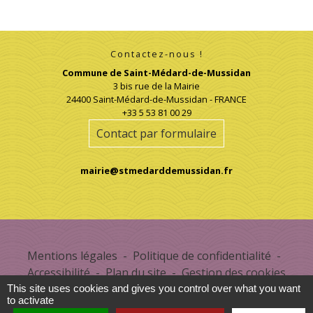
Contactez-nous !
Commune de Saint-Médard-de-Mussidan
3 bis rue de la Mairie
24400 Saint-Médard-de-Mussidan - FRANCE
+33 5 53 81 00 29
Contact par formulaire
mairie@stmedarddemussidan.fr
Mentions légales
-
Politique de confidentialité
-
Accessibilité
-
Plan du site
-
Gestion des cookies
This site uses cookies and gives you control over what you want
to activate